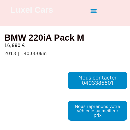
Luxel Cars
Nos dernières ventes
Vendez votre véhicule
Recherche personnalisée
BMW 220iA Pack M
16,990
€
2018 | 140.000km
Nous contacter
0493385501
Nous reprenons votre
véhicule au meilleur
prix