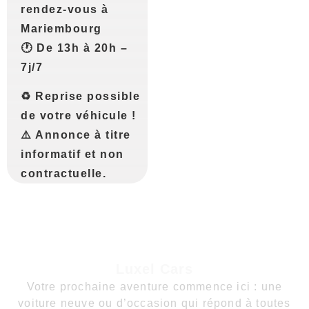
rendez-vous à
Mariembourg
🕐 De 13h à 20h –
7j/7
♻️ Reprise possible
de votre véhicule !
⚠️ Annonce à titre
informatif et non
contractuelle.
Luxel Cars
Votre prochaine aventure commence ici : une
voiture neuve ou d’occasion qui répond à toutes