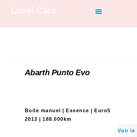
Luxel Cars
Nos dernières ventes
Vendez votre véhicule
Recherche personnalisée
Abarth Punto Evo
Boite manuel
|
Essence
|
Euro5
2013 | 188.000km
Voir le