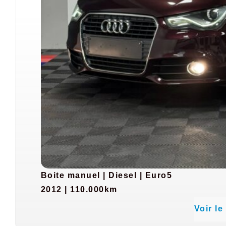
Boite manuel
|
Diesel
|
Euro5
2012 | 110.000km
Voir le