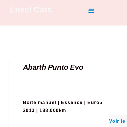
Luxel Cars
Nos dernières ventes
Vendez votre véhicule
Recherche personnalisée
Abarth Punto Evo
Boite manuel
|
Essence
|
Euro5
2013 | 188.000km
Voir le