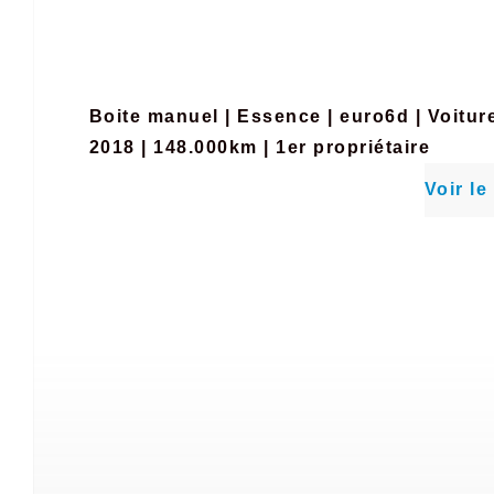
Boite manuel
|
Essence
|
euro6d
|
Voitur
2018 | 148.000km | 1er propriétaire
Voir le